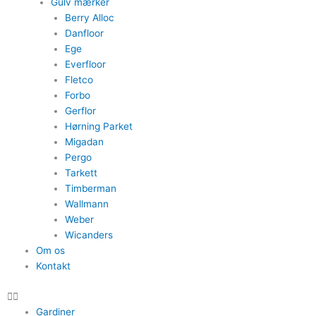
Gulv mærker
Berry Alloc
Danfloor
Ege
Everfloor
Fletco
Forbo
Gerflor
Hørning Parket
Migadan
Pergo
Tarkett
Timberman
Wallmann
Weber
Wicanders
Om os
Kontakt
Gardiner