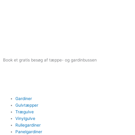
Book et gratis besøg af tæppe- og gardinbussen
Vi ruller ud til dig ganske gratis. Du er selvfølgelig også velkommen
til at bestille på telefon
74 48 77 77
Gardiner
Gulvtæpper
Trægulve
Vinylgulve
Rullegardiner
Panelgardiner