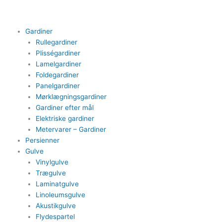
Gå
til
indholdet
Gardiner
Rullegardiner
Plisségardiner​
Lamelgardiner​
Foldegardiner
Panelgardiner​
Mørklægningsgardiner
Gardiner efter mål​
Elektriske gardiner​
Metervarer​ – Gardiner
Persienner
Gulve
Vinylgulve​
Trægulve
Laminatgulve
Linoleumsgulve
Akustikgulve
Flydespartel