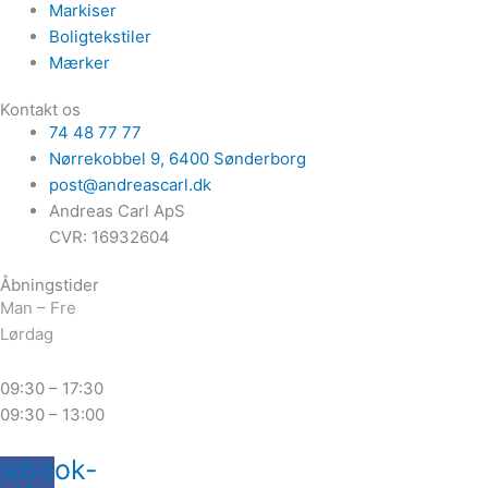
Markiser
Boligtekstiler
Mærker
Kontakt os
74 48 77 77
Nørrekobbel 9, ​6400 Sønderborg
post@andreascarl.dk
Andreas Carl ApS
CVR: 16932604
Åbningstider
Man – Fre
Lørdag
09:30 – 17:30
09:30 – 13:00
cebook-