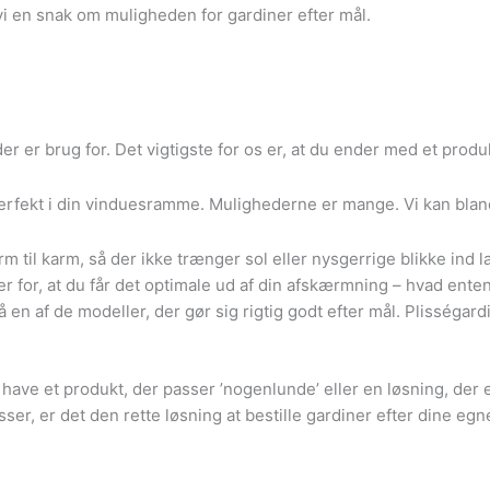
r vi en snak om muligheden for gardiner efter mål.
er er brug for. Det vigtigste for os er, at du ender med et prod
 perfekt i din vinduesramme. Mulighederne er mange. Vi kan bla
rm til karm, så der ikke trænger sol eller nysgerrige blikke ind 
er for, at du får det optimale ud af din afskærmning – hvad enten 
så en af de modeller, der gør sig rigtig godt efter mål. Plisséga
 have et produkt, der passer ’nogenlunde’ eller en løsning, der 
ser, er det den rette løsning at bestille gardiner efter dine egn