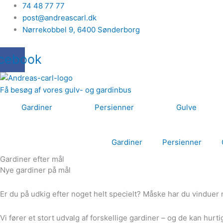
Gå
74 48 77 77
til
post@andreascarl.dk
indholdet
Nørrekobbel 9, ​6400 Sønderborg
cebook
Få besøg af vores gulv- og gardinbus
Gardiner
Persienner
Gulve
Gardiner
Persienner
Gardiner efter mål
Nye gardiner på mål
Er du på udkig efter noget helt specielt? Måske har du vinduer
Vi fører et stort udvalg af forskellige gardiner – og de kan hurt