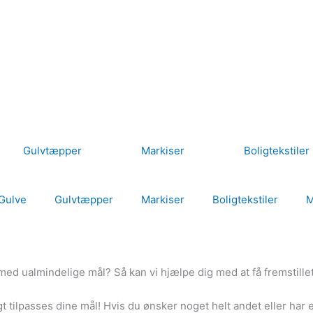
Gulvtæpper​
Markiser
Boligtekstiler​
Gulve
Gulvtæpper​
Markiser
Boligtekstiler​
M
 med ualmindelige mål? Så kan vi hjælpe dig med at få fremstill
igt tilpasses dine mål! Hvis du ønsker noget helt andet eller har