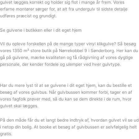
gulvet lægges korrekt og holder sig flot i mange år frem. Vores
erfarne montører sørger for, at alt fra undergulv til sidste detalje
udføres præcist og grundigt.
Se gulvene i butikken eller i dit eget hjem
Vil du opleve forskellen på de mange typer vinyl klikgulve? Så besøg
vores 1350 m² store butik på Nørrekobbel 9 i Sønderborg. Her kan du
gå på gulvene, mærke kvaliteten og få rådgivning af vores dygtige
personale, der kender fordele og ulemper ved hver gulvtype.
Har du mere lyst til at se gulvene i dit eget hjem, kan du bestille et
besøg af vores gulvbus. Når gulvbussen kommer forbi, tager en af
vores fagfolk prøver med, så du kan se dem direkte i de rum, hvor
gulvet skal lægges.
På den måde får du et langt bedre indtryk af, hvordan gulvet vil se ud
i netop din bolig. At booke et besøg af gulvbussen er selvfølgelig helt
gratis.