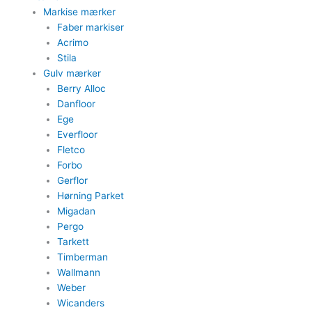
Markise mærker
Faber markiser
Acrimo​
Stila​
Gulv mærker
Berry Alloc
Danfloor
Ege
Everfloor
Fletco
Forbo
Gerflor
Hørning Parket
Migadan
Pergo
Tarkett
Timberman
Wallmann
Weber
Wicanders