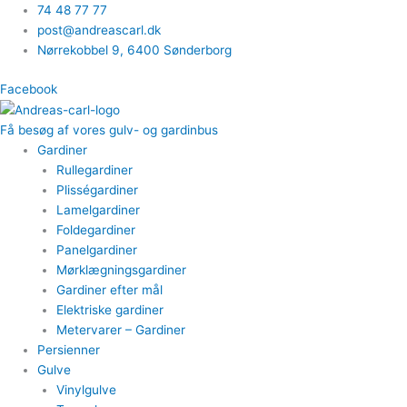
Gå
74 48 77 77
til
post@andreascarl.dk
indholdet
Nørrekobbel 9, ​6400 Sønderborg
Facebook
Få besøg af vores gulv- og gardinbus
Gardiner
Rullegardiner
Plisségardiner​
Lamelgardiner​
Foldegardiner
Panelgardiner​
Mørklægningsgardiner
Gardiner efter mål​
Elektriske gardiner​
Metervarer​ – Gardiner
Persienner
Gulve
Vinylgulve​