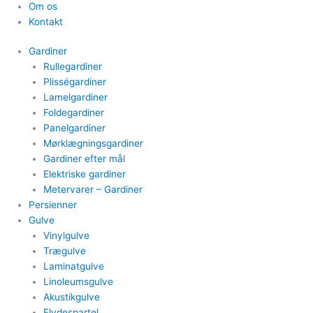
Om os
Kontakt
Gardiner
Rullegardiner
Plisségardiner​
Lamelgardiner​
Foldegardiner
Panelgardiner​
Mørklægningsgardiner
Gardiner efter mål​
Elektriske gardiner​
Metervarer​ – Gardiner
Persienner
Gulve
Vinylgulve​
Trægulve
Laminatgulve
Linoleumsgulve
Akustikgulve
Flydespartel