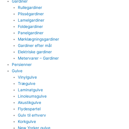
Gardiner
Rullegardiner
Plisségardiner​
Lamelgardiner​
Foldegardiner
Panelgardiner​
Mørklægningsgardiner
Gardiner efter mål​
Elektriske gardiner​
Metervarer​ – Gardiner
Persienner
Gulve
Vinylgulve​
Trægulve
Laminatgulve
Linoleumsgulve
Akustikgulve
Flydespartel
Gulv til erhverv
Korkgulve
New Yorker gulve