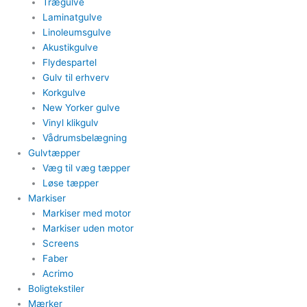
Trægulve
Laminatgulve
Linoleumsgulve
Akustikgulve
Flydespartel
Gulv til erhverv
Korkgulve
New Yorker gulve
Vinyl klikgulv
Vådrumsbelægning
Gulvtæpper​
Væg til væg tæpper
​Løse tæpper
Markiser
Markiser med motor​
Markiser uden motor​
Screens
Faber
Acrimo​
Boligtekstiler​
Mærker