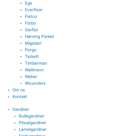
Ege
Everfloor
Fletco
Forbo
Gerflor
Hørning Parket
Migadan
Pergo
Tarkett
Timberman
Wallmann
Weber
Wicanders
Om os
Kontakt
Gardiner
Rullegardiner
Plisségardiner​
Lamelgardiner​