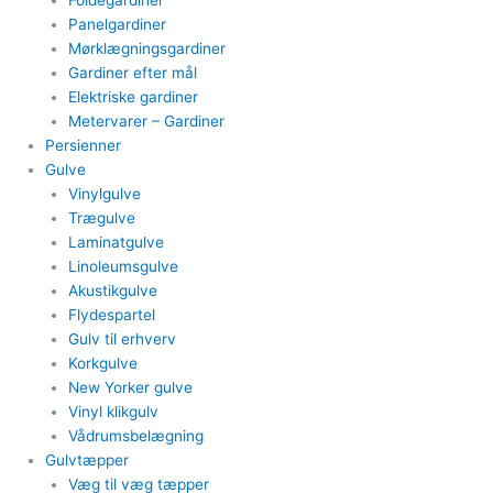
Foldegardiner
Panelgardiner​
Mørklægningsgardiner
Gardiner efter mål​
Elektriske gardiner​
Metervarer​ – Gardiner
Persienner
Gulve
Vinylgulve​
Trægulve
Laminatgulve
Linoleumsgulve
Akustikgulve
Flydespartel
Gulv til erhverv
Korkgulve
New Yorker gulve
Vinyl klikgulv
Vådrumsbelægning
Gulvtæpper​
Væg til væg tæpper