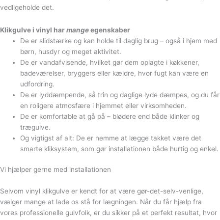
vedligeholde det.
Klikgulve i vinyl har
mange
egenskaber
De er slidstærke og kan holde til daglig brug – også i hjem med
børn, husdyr og meget aktivitet.
De er vandafvisende, hvilket gør dem oplagte i køkkener,
badeværelser, bryggers eller kældre, hvor fugt kan være en
udfordring.
De er lyddæmpende, så trin og daglige lyde dæmpes, og du får
en roligere atmosfære i hjemmet eller virksomheden.
De er komfortable at gå på – blødere end både klinker og
trægulve.
Og vigtigst af alt: De er nemme at lægge takket være det
smarte kliksystem, som gør installationen både hurtig og enkel.
Vi hjælper gerne med installationen
Selvom vinyl klikgulve er kendt for at være gør-det-selv-venlige,
vælger mange at lade os stå for lægningen. Når du får hjælp fra
vores professionelle gulvfolk, er du sikker på et perfekt resultat, hvor