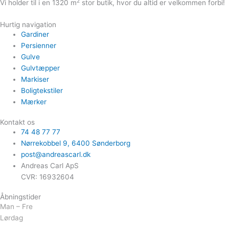
2
Vi holder til i en 1320 m
stor butik, hvor du altid er velkommen forbi!
Hurtig navigation
Gardiner
Persienner
Gulve
Gulvtæpper
Markiser
Boligtekstiler
Mærker
Kontakt os
74 48 77 77
Nørrekobbel 9, ​6400 Sønderborg
post@andreascarl.dk
Andreas Carl ApS
CVR: 16932604
Åbningstider
Man – Fre
Lørdag