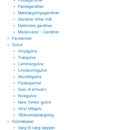
Foldegardiner
Panelgardiner​
Mørklægningsgardiner
Gardiner efter mål​
Elektriske gardiner​
Metervarer​ – Gardiner
Persienner
Gulve
Vinylgulve​
Trægulve
Laminatgulve
Linoleumsgulve
Akustikgulve
Flydespartel
Gulv til erhverv
Korkgulve
New Yorker gulve
Vinyl klikgulv
Vådrumsbelægning
Gulvtæpper​
Væg til væg tæpper