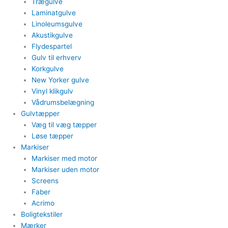
Trægulve
Laminatgulve
Linoleumsgulve
Akustikgulve
Flydespartel
Gulv til erhverv
Korkgulve
New Yorker gulve
Vinyl klikgulv
Vådrumsbelægning
Gulvtæpper​
Væg til væg tæpper
​Løse tæpper
Markiser
Markiser med motor​
Markiser uden motor​
Screens
Faber
Acrimo​
Boligtekstiler​
Mærker