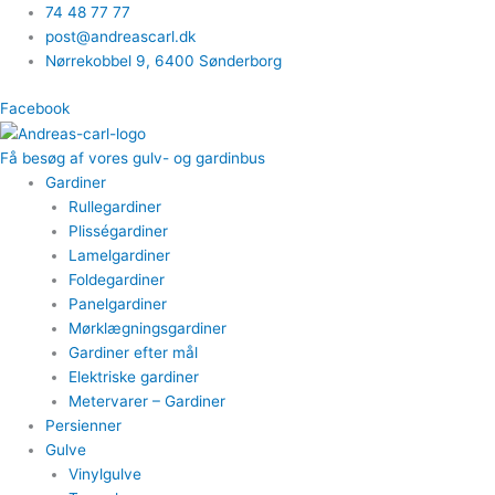
Gå
74 48 77 77
til
post@andreascarl.dk
indholdet
Nørrekobbel 9, ​6400 Sønderborg
Facebook
Få besøg af vores gulv- og gardinbus
Gardiner
Rullegardiner
Plisségardiner​
Lamelgardiner​
Foldegardiner
Panelgardiner​
Mørklægningsgardiner
Gardiner efter mål​
Elektriske gardiner​
Metervarer​ – Gardiner
Persienner
Gulve
Vinylgulve​