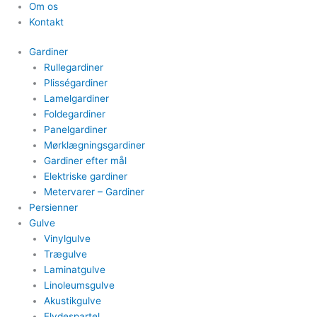
Om os
Kontakt
Gardiner
Rullegardiner
Plisségardiner​
Lamelgardiner​
Foldegardiner
Panelgardiner​
Mørklægningsgardiner
Gardiner efter mål​
Elektriske gardiner​
Metervarer​ – Gardiner
Persienner
Gulve
Vinylgulve​
Trægulve
Laminatgulve
Linoleumsgulve
Akustikgulve
Flydespartel