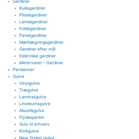
Gardiner
Rullegardiner
Plisségardiner​
Lamelgardiner​
Foldegardiner
Panelgardiner​
Mørklægningsgardiner
Gardiner efter mål​
Elektriske gardiner​
Metervarer​ – Gardiner
Persienner
Gulve
Vinylgulve​
Trægulve
Laminatgulve
Linoleumsgulve
Akustikgulve
Flydespartel
Gulv til erhverv
Korkgulve
New Yorker gulve