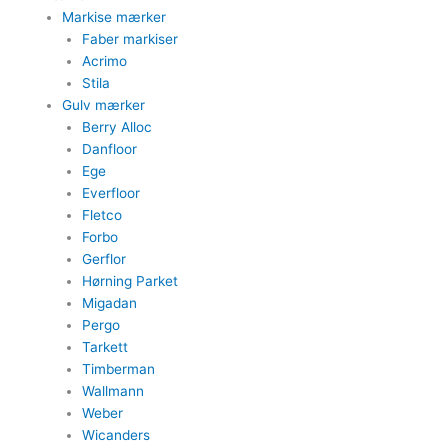
Markise mærker
Faber markiser
Acrimo​
Stila​
Gulv mærker
Berry Alloc
Danfloor
Ege
Everfloor
Fletco
Forbo
Gerflor
Hørning Parket
Migadan
Pergo
Tarkett
Timberman
Wallmann
Weber
Wicanders