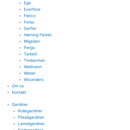
Ege
Everfloor
Fletco
Forbo
Gerflor
Hørning Parket
Migadan
Pergo
Tarkett
Timberman
Wallmann
Weber
Wicanders
Om os
Kontakt
Gardiner
Rullegardiner
Plisségardiner​
Lamelgardiner​