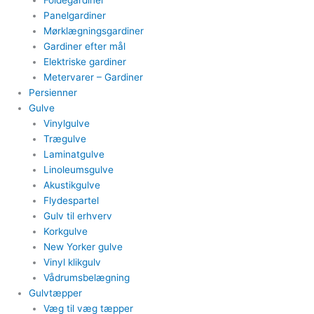
Foldegardiner
Panelgardiner​
Mørklægningsgardiner
Gardiner efter mål​
Elektriske gardiner​
Metervarer​ – Gardiner
Persienner
Gulve
Vinylgulve​
Trægulve
Laminatgulve
Linoleumsgulve
Akustikgulve
Flydespartel
Gulv til erhverv
Korkgulve
New Yorker gulve
Vinyl klikgulv
Vådrumsbelægning
Gulvtæpper​
Væg til væg tæpper