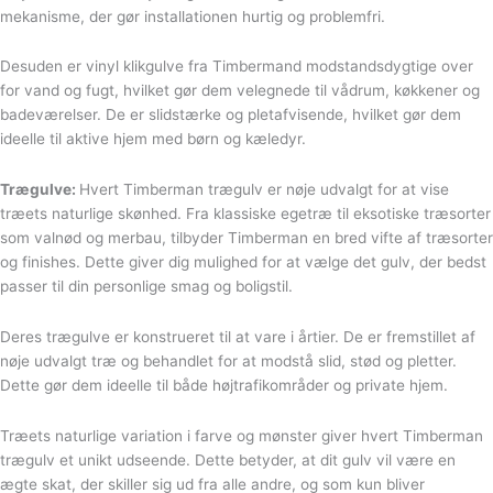
mekanisme, der gør installationen hurtig og problemfri.
Desuden er vinyl klikgulve fra Timbermand modstandsdygtige over
for vand og fugt, hvilket gør dem velegnede til vådrum, køkkener og
badeværelser. De er slidstærke og pletafvisende, hvilket gør dem
ideelle til aktive hjem med børn og kæledyr.
Trægulve:
Hvert Timberman trægulv er nøje udvalgt for at vise
træets naturlige skønhed. Fra klassiske egetræ til eksotiske træsorter
som valnød og merbau, tilbyder Timberman en bred vifte af træsorter
og finishes. Dette giver dig mulighed for at vælge det gulv, der bedst
passer til din personlige smag og boligstil.
Deres trægulve er konstrueret til at vare i årtier. De er fremstillet af
nøje udvalgt træ og behandlet for at modstå slid, stød og pletter.
Dette gør dem ideelle til både højtrafikområder og private hjem.
Træets naturlige variation i farve og mønster giver hvert Timberman
trægulv et unikt udseende. Dette betyder, at dit gulv vil være en
ægte skat, der skiller sig ud fra alle andre, og som kun bliver