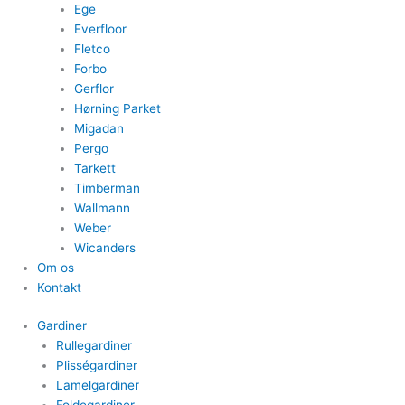
Ege
Everfloor
Fletco
Forbo
Gerflor
Hørning Parket
Migadan
Pergo
Tarkett
Timberman
Wallmann
Weber
Wicanders
Om os
Kontakt
Gardiner
Rullegardiner
Plisségardiner​
Lamelgardiner​