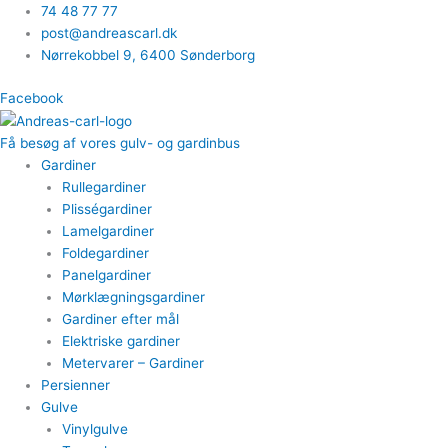
Gå
74 48 77 77
til
post@andreascarl.dk
indholdet
Nørrekobbel 9, ​6400 Sønderborg
Facebook
Få besøg af vores gulv- og gardinbus
Gardiner
Rullegardiner
Plisségardiner​
Lamelgardiner​
Foldegardiner
Panelgardiner​
Mørklægningsgardiner
Gardiner efter mål​
Elektriske gardiner​
Metervarer​ – Gardiner
Persienner
Gulve
Vinylgulve​