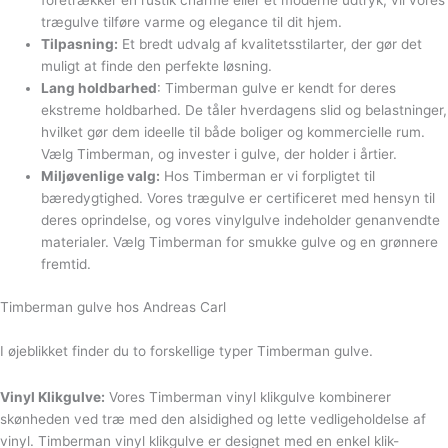
foretrækker en rustik charme eller et moderne udtryk, vil vores
trægulve tilføre varme og elegance til dit hjem.
Tilpasning:
Et bredt udvalg af kvalitetsstilarter, der gør det
muligt at finde den perfekte løsning.
Lang holdbarhed
: Timberman gulve er kendt for deres
ekstreme holdbarhed. De tåler hverdagens slid og belastninger,
hvilket gør dem ideelle til både boliger og kommercielle rum.
Vælg Timberman, og invester i gulve, der holder i årtier.
Miljøvenlige valg:
Hos Timberman er vi forpligtet til
bæredygtighed. Vores trægulve er certificeret med hensyn til
deres oprindelse, og vores vinylgulve indeholder genanvendte
materialer. Vælg Timberman for smukke gulve og en grønnere
fremtid.
Timberman gulve hos Andreas Carl
I øjeblikket finder du to forskellige typer Timberman gulve.
Vinyl Klikgulve:
Vores Timberman vinyl klikgulve kombinerer
skønheden ved træ med den alsidighed og lette vedligeholdelse af
vinyl. Timberman vinyl klikgulve er designet med en enkel klik-