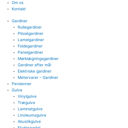
Om os
Kontakt
Gardiner
Rullegardiner
Plisségardiner​
Lamelgardiner​
Foldegardiner
Panelgardiner​
Mørklægningsgardiner
Gardiner efter mål​
Elektriske gardiner​
Metervarer​ – Gardiner
Persienner
Gulve
Vinylgulve​
Trægulve
Laminatgulve
Linoleumsgulve
Akustikgulve
Flydespartel