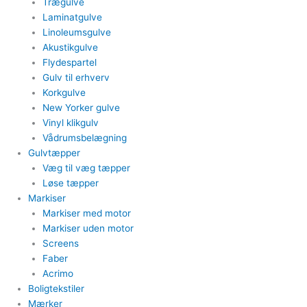
Trægulve
Laminatgulve
Linoleumsgulve
Akustikgulve
Flydespartel
Gulv til erhverv
Korkgulve
New Yorker gulve
Vinyl klikgulv
Vådrumsbelægning
Gulvtæpper​
Væg til væg tæpper
​Løse tæpper
Markiser
Markiser med motor​
Markiser uden motor​
Screens
Faber
Acrimo​
Boligtekstiler​
Mærker