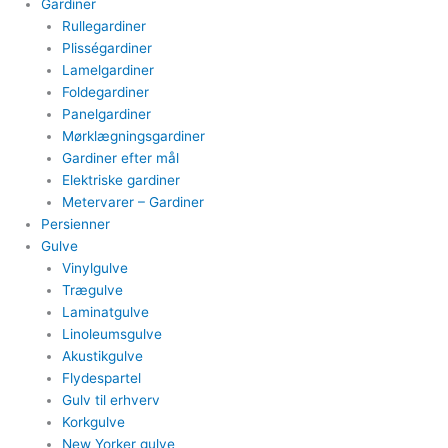
Gardiner
Rullegardiner
Plisségardiner​
Lamelgardiner​
Foldegardiner
Panelgardiner​
Mørklægningsgardiner
Gardiner efter mål​
Elektriske gardiner​
Metervarer​ – Gardiner
Persienner
Gulve
Vinylgulve​
Trægulve
Laminatgulve
Linoleumsgulve
Akustikgulve
Flydespartel
Gulv til erhverv
Korkgulve
New Yorker gulve