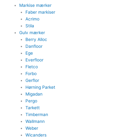
Markise mærker
Faber markiser
Acrimo​
Stila​
Gulv mærker
Berry Alloc
Danfloor
Ege
Everfloor
Fletco
Forbo
Gerflor
Hørning Parket
Migadan
Pergo
Tarkett
Timberman
Wallmann
Weber
Wicanders