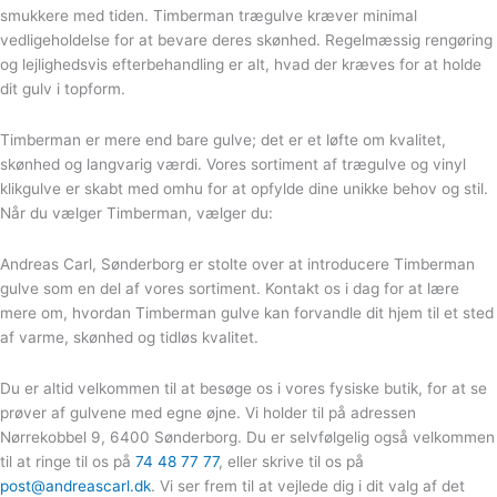
smukkere med tiden. Timberman trægulve kræver minimal
vedligeholdelse for at bevare deres skønhed. Regelmæssig rengøring
og lejlighedsvis efterbehandling er alt, hvad der kræves for at holde
dit gulv i topform.
Timberman er mere end bare gulve; det er et løfte om kvalitet,
skønhed og langvarig værdi. Vores sortiment af trægulve og vinyl
klikgulve er skabt med omhu for at opfylde dine unikke behov og stil.
Når du vælger Timberman, vælger du:
Andreas Carl, Sønderborg er stolte over at introducere Timberman
gulve som en del af vores sortiment. Kontakt os i dag for at lære
mere om, hvordan Timberman gulve kan forvandle dit hjem til et sted
af varme, skønhed og tidløs kvalitet.
Du er altid velkommen til at besøge os i vores fysiske butik, for at se
prøver af gulvene med egne øjne. Vi holder til på adressen
Nørrekobbel 9, 6400 Sønderborg. Du er selvfølgelig også velkommen
til at ringe til os på
74 48 77 77
, eller skrive til os på
post@andreascarl.dk
. Vi ser frem til at vejlede dig i dit valg af det